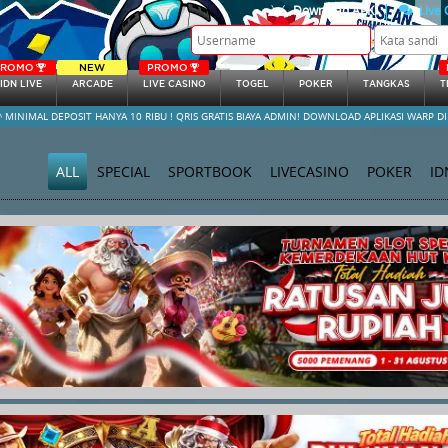
|
Download APK
Live 
PROMO
NEW
PROMO
IDN LIVE
ARCADE
LIVE CASINO
TOGEL
POKER
TANGKAS
T
L DEPOSIT HANYA 10 RIBU ! QRIS GRATIS BIAYA ADMIN! DOWNLOAD APLIKASI WARP DI PLAY STOR
ALL
SPECIAL
SPORTBOOK
LIVECASINO
POKER
ID