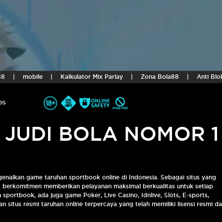
Daftar Sekarang
Info lebih lanjut
88
|
mobile
|
Kalkulator Mix Parlay
|
Zona Bola88
|
Anti Blo
 JUDI BOLA NOMOR 1
genalkan game taruhan sportbook online di Indonesia. Sebagai situs yang
 berkomitmen memberikan pelayanan maksimal berkualitas untuk setiap
portbook, ada juga game Poker, Live Casino, Idnlive, Slots, E-sports,
Daftar Sekarang
situs resmi taruhan online terpercaya yang telah memiliki lisensi resmi da
Info lebih lanjut