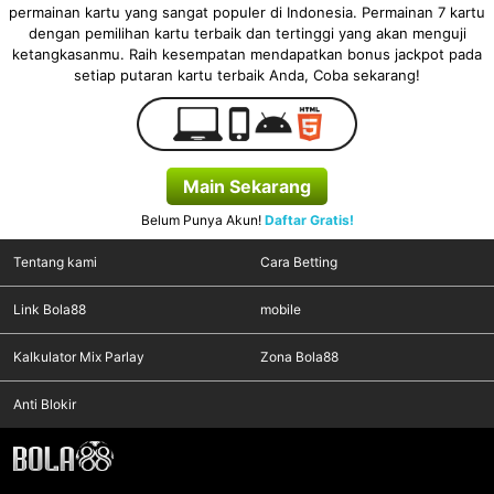
permainan kartu yang sangat populer di Indonesia. Permainan 7 kartu
dengan pemilihan kartu terbaik dan tertinggi yang akan menguji
ketangkasanmu. Raih kesempatan mendapatkan bonus jackpot pada
setiap putaran kartu terbaik Anda, Coba sekarang!
Main Sekarang
Belum Punya Akun!
Daftar Gratis!
Tentang kami
Cara Betting
Link Bola88
mobile
Kalkulator Mix Parlay
Zona Bola88
Anti Blokir