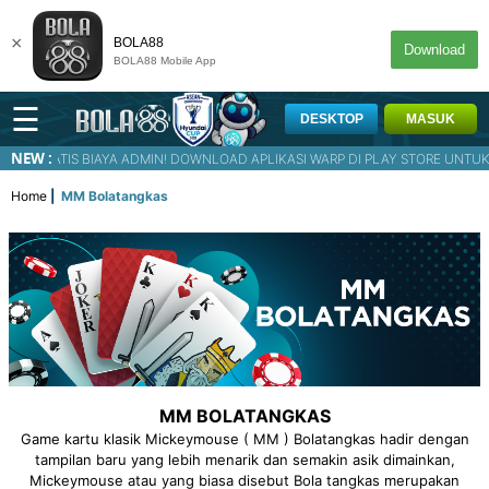
×
BOLA88
Download
BOLA88 Mobile App
☰
DESKTOP
MASUK
NEW :
GRATIS BIAYA ADMIN! DOWNLOAD APLIKASI WARP DI PLAY STORE UNTUK ANTI BLOKIR 
Home
MM Bolatangkas
MM BOLATANGKAS
Game kartu klasik Mickeymouse ( MM ) Bolatangkas hadir dengan
tampilan baru yang lebih menarik dan semakin asik dimainkan,
Mickeymouse atau yang biasa disebut Bola tangkas merupakan