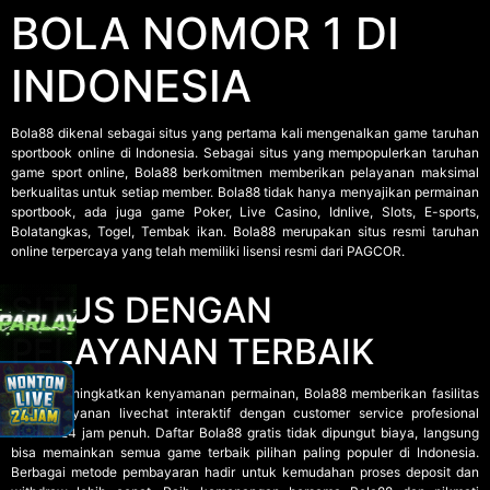
BOLA NOMOR 1 DI
INDONESIA
Bola88
dikenal sebagai situs yang pertama kali mengenalkan game taruhan
sportbook online di Indonesia. Sebagai situs yang mempopulerkan taruhan
game sport online, Bola88 berkomitmen memberikan pelayanan maksimal
berkualitas untuk setiap member. Bola88 tidak hanya menyajikan permainan
sportbook, ada juga game Poker, Live Casino, Idnlive, Slots, E-sports,
Bolatangkas, Togel, Tembak ikan. Bola88 merupakan situs resmi taruhan
online terpercaya yang telah memiliki lisensi resmi dari PAGCOR.
SITUS DENGAN
PELAYANAN TERBAIK
Untuk meningkatkan kenyamanan permainan, Bola88 memberikan fasilitas
berupa layanan livechat interaktif dengan customer service profesional
selama 24 jam penuh. Daftar Bola88 gratis tidak dipungut biaya, langsung
bisa memainkan semua game terbaik pilihan paling populer di Indonesia.
Berbagai metode pembayaran hadir untuk kemudahan proses deposit dan