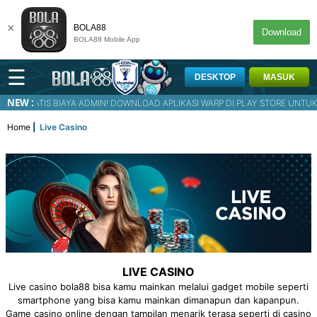
×
BOLA88
Download
BOLA88 Mobile App
☰
DESKTOP
MASUK
NEW :
GRATIS BIAYA ADMIN! DOWNLOAD APLIKASI WARP DI PLAY STORE UNTUK ANTI BLOKIR 
Home
Live Casino
LIVE CASINO
Live casino bola88 bisa kamu mainkan melalui gadget mobile seperti
smartphone yang bisa kamu mainkan dimanapun dan kapanpun.
Game casino online dengan tampilan menarik terasa seperti di casino