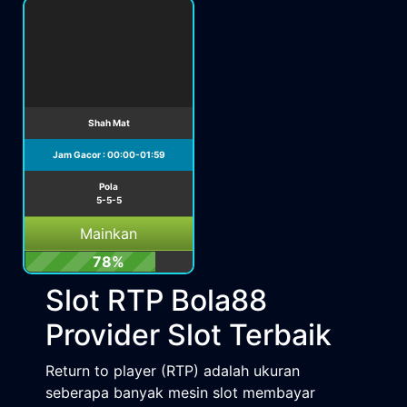
Shah Mat
Jam Gacor : 00:00-01:59
Pola
5-5-5
Mainkan
78%
Slot RTP Bola88
Provider Slot Terbaik
Return to player (RTP) adalah ukuran
seberapa banyak mesin slot membayar