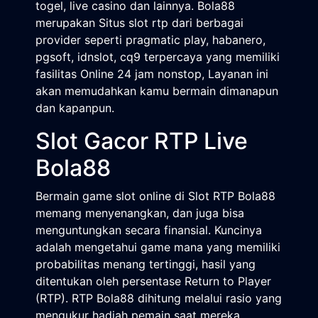
togel, live casino dan lainnya. Bola88
merupakan Situs slot rtp dari berbagai
provider seperti pragmatic play, habanero,
pgsoft, idnslot, cq9 terpercaya yang memiliki
fasilitas Online 24 jam nonstop, Layanan ini
akan memudahkan kamu bermain dimanapun
dan kapanpun.
Slot Gacor RTP Live
Bola88
Bermain game slot online di Slot RTP Bola88
memang menyenangkan, dan juga bisa
menguntungkan secara finansial. Kuncinya
adalah mengetahui game mana yang memiliki
probabilitas menang tertinggi, hasil yang
ditentukan oleh persentase Return to Player
(RTP). RTP Bola88 dihitung melalui rasio yang
mengukur hadiah pemain saat mereka