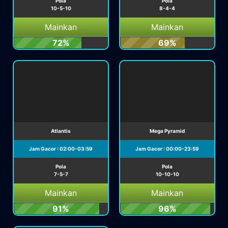
Pola
Pola
10-5-10
8-4-4
Mainkan
Mainkan
72%
69%
Atlantis
Mega Pyramid
Jam Gacor : 02:00-03:59
Jam Gacor : 00:00-23:59
Pola
Pola
7-5-7
10-10-10
Mainkan
Mainkan
91%
96%