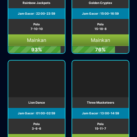
Rainbow Jackpots
Golden Cryptex
Jam Gacor : 22:00-23:59
Jam Gacor : 15:00-16:59
Pola
Pola
7-10-10
15-18-8
Mainkan
Mainkan
93%
76%
Lion Dance
Three Musketeers
Jam Gacor : 01:00-02:59
Jam Gacor : 13:00-14:59
Pola
Pola
3-6-6
15-11-7