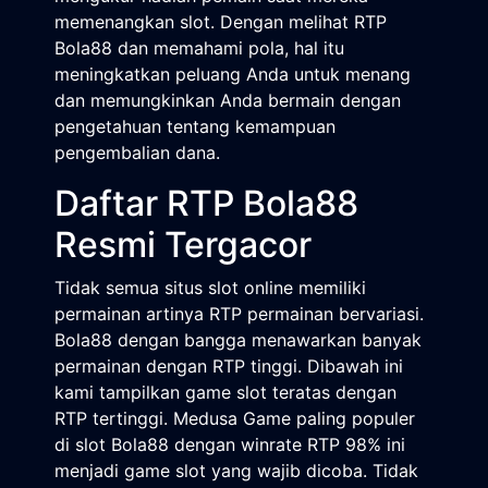
memenangkan slot. Dengan melihat RTP
Bola88 dan memahami pola, hal itu
meningkatkan peluang Anda untuk menang
dan memungkinkan Anda bermain dengan
pengetahuan tentang kemampuan
pengembalian dana.
Daftar RTP Bola88
Resmi Tergacor
Tidak semua situs slot online memiliki
permainan artinya RTP permainan bervariasi.
Bola88 dengan bangga menawarkan banyak
permainan dengan RTP tinggi. Dibawah ini
kami tampilkan game slot teratas dengan
RTP tertinggi. Medusa Game paling populer
di slot Bola88 dengan winrate RTP 98% ini
menjadi game slot yang wajib dicoba. Tidak