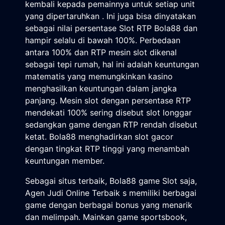
kembali kepada pemainnya untuk setiap unit
yang dipertaruhkan . Ini juga bisa dinyatakan
sebagai nilai persentase Slot RTP Bola88 dan
hampir selalu di bawah 100%. Perbedaan
antara 100% dan RTP mesin slot dikenal
sebagai tepi rumah, hal ini adalah keuntungan
matematis yang memungkinkan kasino
menghasilkan keuntungan dalam jangka
panjang. Mesin slot dengan persentase RTP
mendekati 100% sering disebut slot longgar
sedangkan game dengan RTP rendah disebut
ketat. Bola88 menghadirkan slot gacor
dengan tingkat RTP tinggi yang menambah
keuntungan member.
Sebagai situs terbaik, Bola88 game Slot saja,
Agen Judi Online Terbaik s memiliki berbagai
game dengan berbagai bonus yang menarik
dan melimpah. Mainkan game sportsbook,