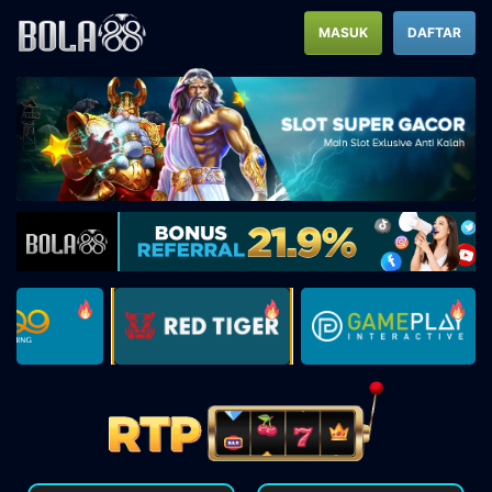
MASUK
DAFTAR