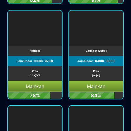
82%
91%
Flodder
Jackpot Quest
Jam Gacor : 06:00-07:59
Jam Gacor : 04:00-06:00
Pola
Pola
14-7-7
6-5-6
Mainkan
Mainkan
78%
84%